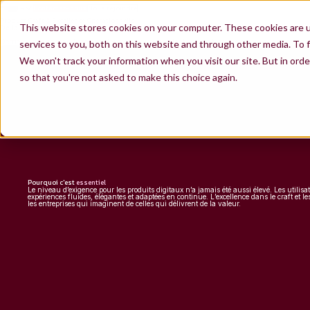
FR
Contactez-nous
Nous rejoindre
EN
Product Craft & Excellence Opérationnelle
ES
This website stores cookies on your computer. These cookies are 
De la vision à l’impact : construire de meilleurs produits, plus vite
Derrière chaque grand produit, il y a plus que du talent : ce sont les systèmes, les pratiques 
services to you, both on this website and through other media. To f
We won't track your information when you visit our site. But in orde
so that you're not asked to make this choice again.
Pourquoi c'est
essentiel
Le niveau d’exigence pour les produits digitaux n’a jamais été aussi élevé. Les utilisa
expériences fluides, élégantes et adaptées en continue. L’excellence dans le craft et le
les entreprises qui imaginent de celles qui délivrent de la valeur.