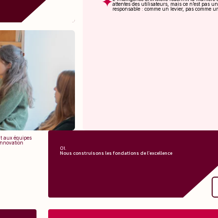
attentes des utilisateurs, mais ce n’est pas 
responsable : comme un levier, pas comme un
t aux équipes
 innovation
01.
Nous construisons les fondations de l’excellence
Nous construisons les fondations de l’excelle
Nous concevons des pratiques, outils et systèmes opérationn
qui lèvent les frictions, alignent les équipes et donnent aux PM
Designers la clarté nécessaire pour délivrer à grande échel