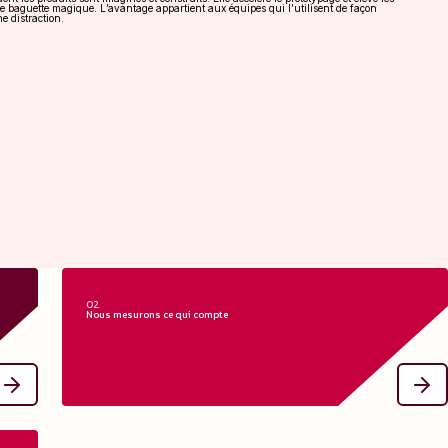
une baguette magique. L’avantage appartient aux équipes qui l’utilisent de façon
e distraction.
02.
Nous mesurons ce qui compte
nce
Nous mesurons ce qui compte
els
Nous mettons en place les bons instruments pour suivre la
 et
qualité du discovery, la vélocité de delivery et l’impact réel, en
le.
éliminant le bruit des vanity metrics.