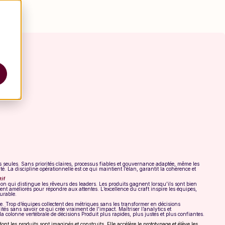
s seules. Sans priorités claires, processus fiables et gouvernance adaptée, même les
té. La discipline opérationnelle est ce qui maintient l’élan, garantit la cohérence et
tif
tion qui distingue les rêveurs des leaders. Les produits gagnent lorsqu’ils sont bien
ent améliorés pour répondre aux attentes. L’excellence du craft inspire les équipes,
durable.
re. Trop d’équipes collectent des métriques sans les transformer en décisions
tés sans savoir ce qui crée vraiment de l’impact. Maîtriser l’analytics et
 la colonne vertébrale de décisions Produit plus rapides, plus justes et plus confiantes.
 dont les produits sont imaginés et construits. Elle accélère le prototypage et élève les