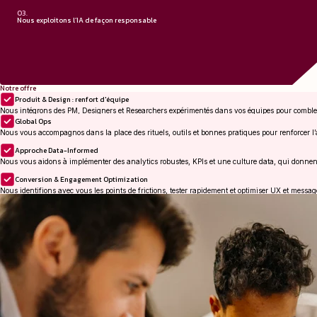
03.
Nous exploitons l’IA de façon responsable
Nous exploitons l’IA de façon 
Nous aidons les équipes à utiliser l’IA comme accélérateur créatif et opérationne
restant ancrées dans les fondamentaux et à l’écart des effet
Notre offre
Produit & Design : renfort d'équipe
Nous intégrons des PM, Designers et Researchers expérimentés dans vos équipes pour combler
Global Ops
Nous vous accompagnos dans la place des rituels, outils et bonnes pratiques pour renforcer l’al
Approche Data-Informed
Nous vous aidons à implémenter des analytics robustes, KPIs et une culture data, qui donnen
Conversion & Engagement Optimization
Nous identifions avec vous les points de frictions, tester rapidement et optimiser UX et message