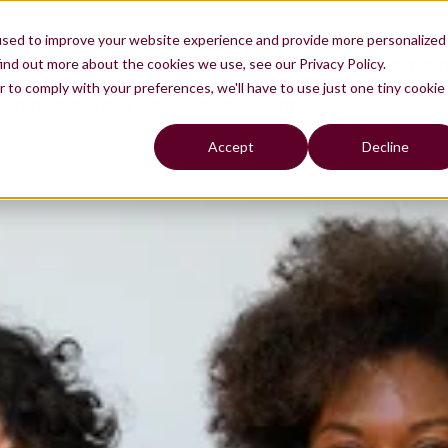
used to improve your website experience and provide more personalized
t et de la Tech. Rejoindre Thiga, c'est être partie
ind out more about the cookies we use, see our Privacy Policy.
urs utilisateurs. C'est aussi une occasion de grand
r to comply with your preferences, we'll have to use just one tiny cookie
 son métier tout en s'épanouissant.
Accept
Decline