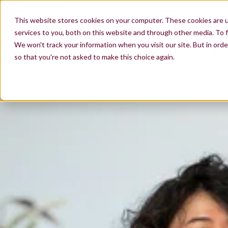
FR
Contactez-nous
Nous rejoindre
EN
RECRUTEMENT
ES
This website stores cookies on your computer. These cookies are 
Rejoindre Thiga
L'IA transforme en temps réel les métiers du Produi
services to you, both on this website and through other media. To f
pour les mettre au service de nos clients et de le
We won't track your information when you visit our site. But in orde
de nos consultants pour qu'il reste à la pointe de
so that you're not asked to make this choice again.
Toutes nos offres