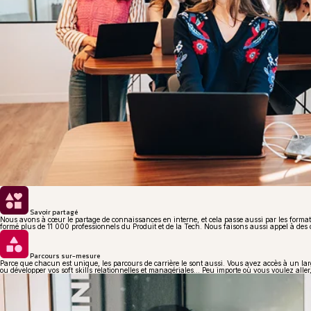
Savoir partagé
Nous avons à cœur le partage de connaissances en interne, et cela passe aussi par les formati
formé plus de 11 000 professionnels du Produit et de la Tech. Nous faisons aussi appel à des
Parcours sur-mesure
Parce que chacun est unique, les parcours de carrière le sont aussi. Vous avez accès à un larg
ou développer vos soft skills relationnelles et managériales... Peu importe où vous voulez all