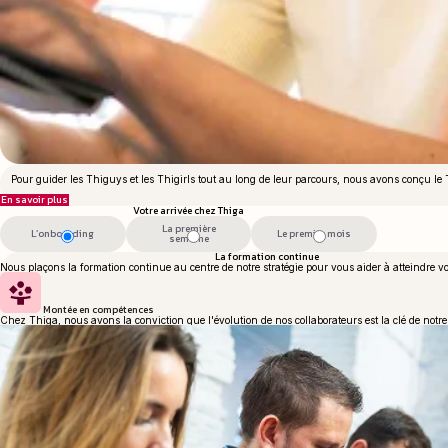
Pour guider les Thiguys et les Thigirls tout au long de leur parcours, nous avons conçu l
En savoir plus
Votre arrivée chez Thiga
La première
L’onboarding
Le premier mois
semaine
La formation continue
Nous plaçons la formation continue au centre de notre stratégie pour vous aider à atteindre vot
Montée en compétences
Chez Thiga, nous avons la conviction que l'évolution de nos collaborateurs est la clé de notr