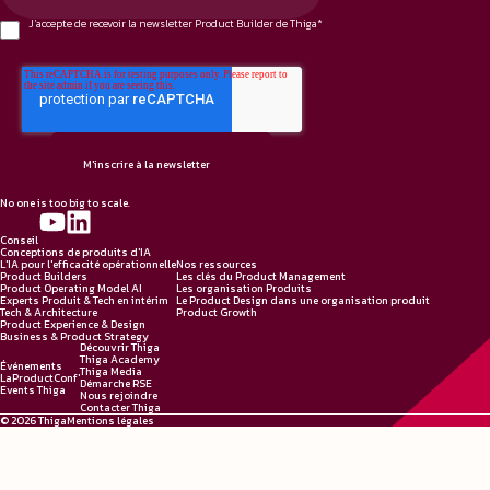
J'accepte de recevoir la newsletter Product Builder de Thiga
*
No one is too big to scale.
Conseil
Conceptions de produits d'IA
L'IA pour l'efficacité opérationnelle
Nos ressources
Product Builders
Les clés du Product Management
Product Operating Model AI
Les organisation Produits
Experts Produit & Tech en intérim
Le Product Design dans une organisation produit
Tech & Architecture
Product Growth
Product Experience & Design
Business & Product Strategy
Découvrir Thiga
Thiga Academy
Événements
Thiga Media
LaProductConf'
Démarche RSE
Events Thiga
Nous rejoindre
Contacter Thiga
© 2026 Thiga
Mentions légales