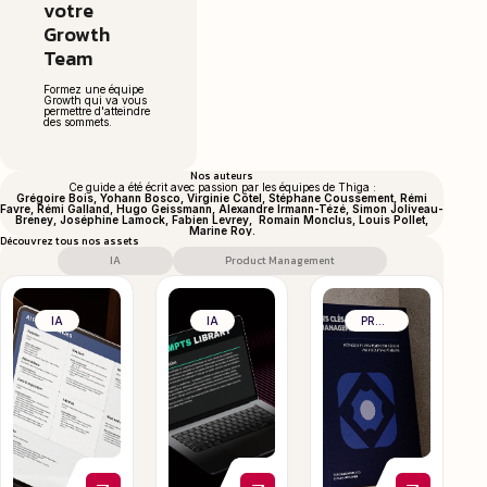
votre
Growth
Team
Formez une équipe
Growth qui va vous
permettre d'atteindre
des sommets.
Nos auteurs
Ce guide a été écrit avec passion par les équipes de Thiga :
Grégoire Bois, Yohann Bosco, Virginie Côtel, Stéphane Coussement, Rémi
Favre, Rémi Galland, Hugo Geissmann, Alexandre Irmann-Tézé, Simon Joliveau-
Breney, Joséphine Lamock, Fabien Levrey, Romain Monclus, Louis Pollet,
Marine Roy.
Découvrez tous nos assets
IA
Product Management
IA
IA
PRODUCT MANAGEMENT