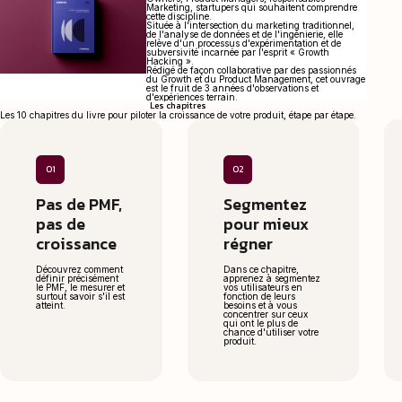
Marketing, startupers qui souhaitent comprendre
cette discipline.
Située à l'intersection du marketing traditionnel,
de l'analyse de données et de l'ingénierie, elle
relève d'un processus d'expérimentation et de
subversivité incarnée par l'esprit « Growth
Hacking ».
Rédigé de façon collaborative par des passionnés
du Growth et du Product Management, cet ouvrage
est le fruit de 3 années d'observations et
d'expériences terrain.
Les chapitres
Les 10 chapitres du livre pour piloter la croissance de votre produit, étape par étape.
01
02
Pas de PMF,
Segmentez
pas de
pour mieux
croissance
régner
Découvrez comment
Dans ce chapitre,
définir précisément
apprenez à segmentez
le PMF, le mesurer et
vos utilisateurs en
surtout savoir s'il est
fonction de leurs
atteint.
besoins et à vous
concentrer sur ceux
qui ont le plus de
chance d'utiliser votre
produit.