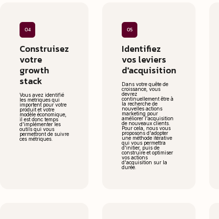
04
05
Construisez
Identifiez
votre
vos leviers
growth
d'acquisition
stack
Dans votre quête de
croissance, vous
devrez
Vous avez identifié
continuellement être à
les métriques qui
la recherche de
importent pour votre
nouvelles actions
produit et votre
marketing pour
modèle économique,
améliorer l'acquisition
il est donc temps
de nouveaux clients.
d'implémenter les
Pour cela, nous vous
outils qui vous
proposons d'adopter
permettront de suivre
une méthode itérative
ces métriques.
qui vous permettra
d'initier, puis de
construire et optimiser
vos actions
d'acquisition sur la
durée.