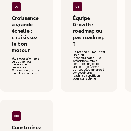
07
08
Croissance
Équipe
à grande
Growth :
échelle :
roadmap ou
choisissez
pas roadmap
le bon
?
moteur
La roadmap Produit est
un outil
incontournable. Elle
Votre obsession sera
présente toutefois
de trouver vos
certaines limites pour
moteurs de
une équipe Growth,
croissance.
qui peut être amenée à
Observez 4 grands
concevoir une
modèles à la loupe.
roadmap spécifique
pour son activité.
010
Construisez