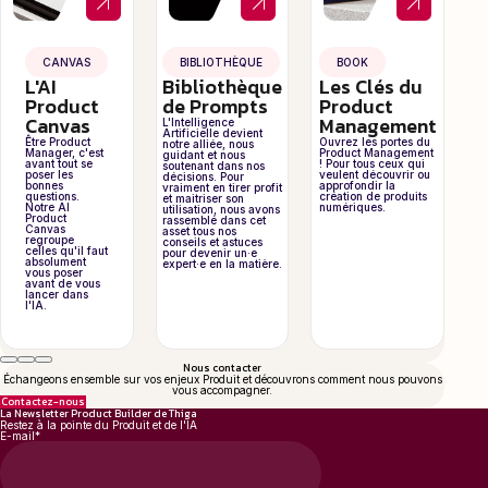
CANVAS
BIBLIOTHÈQUE
BOOK
L'AI
Bibliothèque
Les Clés du
Product
de Prompts
Product
Canvas
Management
L'Intelligence
Artificielle devient
Être Product
Ouvrez les portes du
notre alliée, nous
Manager, c'est
Product Management
guidant et nous
avant tout se
! Pour tous ceux qui
soutenant dans nos
poser les
veulent découvrir ou
décisions. Pour
bonnes
approfondir la
vraiment en tirer profit
questions.
création de produits
et maitriser son
Notre AI
numériques.
utilisation, nous avons
Product
rassemblé dans cet
Canvas
asset tous nos
regroupe
conseils et astuces
celles qu'il faut
pour devenir un·e
absolument
expert·e en la matière.
vous poser
avant de vous
lancer dans
l'IA.
Nous contacter
Échangeons ensemble sur vos enjeux Produit et découvrons comment nous pouvons
vous accompagner.
Contactez-nous
La Newsletter Product Builder de Thiga
Restez à la pointe du Produit et de l'IA
E-mail
*