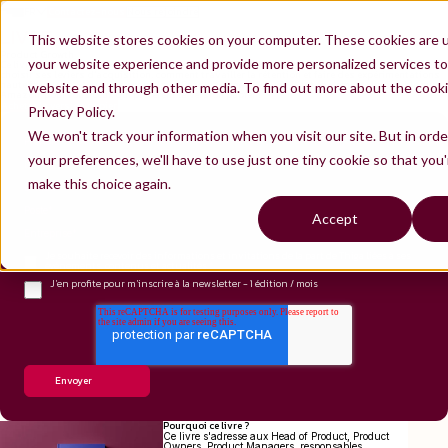
FR
Contactez-nous
Nous rejoindre
ES
LIVRE
This website stores cookies on your computer. These cookies are 
Product Growth
your website experience and provide more personalized services to 
Ce livre est fait pour vous aider à booster la croissance de vos produits numériques. Comment
choisir ses leviers d'acquisition, comment travailler la rétention et faire des expérimentations
haute fréquence : tous nos conseils en Product Growth y sont. Il est également disponible sur
website and through other media. To find out more about the cooki
Amazon, pour tous ceux qui préfèrent la version papier !
Acheter la version papier
Privacy Policy.
We won't track your information when you visit our site. But in ord
Prénom
*
your preferences, we'll have to use just one tiny cookie so that you
Nom
*
make this choice again.
E-mail
*
Poste
*
Accept
Entreprise
*
Je souhaite recevoir des informations et invitations de la part de Thiga liées à ses
événements, contenus et actualités.
*
J'en profite pour m'inscrire à la newsletter - 1 édition / mois
Pourquoi ce livre ?
Ce livre s'adresse aux Head of Product, Product
Owners, Product Managers, responsables