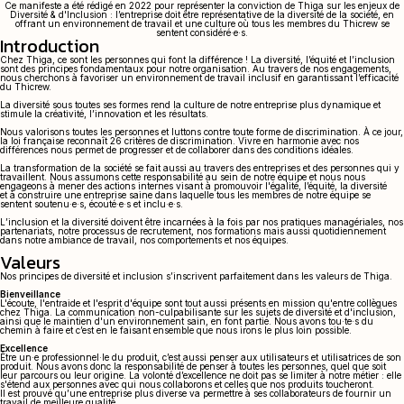
Ce manifeste a été rédigé en 2022 pour représenter la conviction de Thiga sur les enjeux de
l’occasion de la semaine du handicap, en partenariat avec TalentsHandicap. En 2025, une
Diversité & d'Inclusion : l’entreprise doit être représentative de la diversité de la société, en
Référente Handicap a été nommée chez Thiga afin d'être l'interlocutrice privilégiée en cas de
offrant un environnement de travail et une culture où tous les membres du Thicrew se
questions, notamment autour de la reconnaissance de qualité de travailleur handicapé
sentent considéré·e·s.
(RQTH).
Introduction
Nous faisons également appel à des ESAT (structures qui permettent aux personnes en
situation de handicap d'exercer une activité professionnelle) tout au long de l'année,
Chez Thiga, ce sont les personnes qui font la différence ! La diversité, l’équité et l’inclusion
notamment dans le cadre de notre activité de formation.
sont des principes fondamentaux pour notre organisation. Au travers de nos engagements,
nous cherchons à favoriser un environnement de travail inclusif en garantissant l’efficacité
du Thicrew.
La diversité sous toutes ses formes rend la culture de notre entreprise plus dynamique et
stimule la créativité, l’innovation et les résultats.
Nous valorisons toutes les personnes et luttons contre toute forme de discrimination. À ce jour,
la loi française reconnaît 26 critères de discrimination. Vivre en harmonie avec nos
différences nous permet de progresser et de collaborer dans des conditions idéales.
La transformation de la société se fait aussi au travers des entreprises et des personnes qui y
travaillent. Nous assumons cette responsabilité au sein de notre équipe et nous nous
engageons à mener des actions internes visant à promouvoir l'égalité, l’équité, la diversité
et à construire une entreprise saine dans laquelle tous les membres de notre équipe se
sentent soutenu·e·s, écouté·e·s et inclu·e·s.
L’inclusion et la diversité doivent être incarnées à la fois par nos pratiques managériales, nos
partenariats, notre processus de recrutement, nos formations mais aussi quotidiennement
dans notre ambiance de travail, nos comportements et nos équipes.
Valeurs
Nos principes de diversité et inclusion s’inscrivent parfaitement dans les valeurs de Thiga.
Bienveillance
L'écoute, l'entraide et l'esprit d'équipe sont tout aussi présents en mission qu'entre collègues
chez Thiga. La communication non-culpabilisante sur les sujets de diversité et d'inclusion,
ainsi que le maintien d'un environnement sain, en font partie. Nous avons tou·te·s du
chemin à faire et c’est en le faisant ensemble que nous irons le plus loin possible.
Excellence
Être un·e professionnel·le du produit, c’est aussi penser aux utilisateurs et utilisatrices de son
produit. Nous avons donc la responsabilité de penser à toutes les personnes, quel que soit
leur parcours ou leur origine. La volonté d’excellence ne doit pas se limiter à notre métier : elle
s'étend aux personnes avec qui nous collaborons et celles que nos produits toucheront.
Il est prouvé qu’une entreprise plus diverse va permettre à ses collaborateurs de fournir un
travail de meilleure qualité.