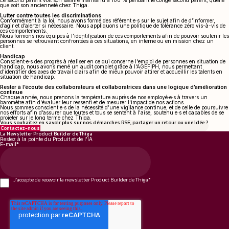
Le second parent voit son salaire maintenu à 100 % pendant le congé second parent, quelle
que soit son ancienneté chez Thiga.
Lutter contre toutes les discriminations
Conformément à la loi, nous avons formé des référent·e·s sur le sujet afin de d’informer,
d’agir et d’alerter si nécessaire. Nous appliquons une politique de tolérance zéro vis-à-vis de
ces comportements.
Nous formons nos équipes à l'identification de ces comportements afin de pouvoir soutenir les
personnes se retrouvant confrontées à ces situations, en interne ou en mission chez un
client.
Handicap
Conscient·e·s des progrès à réaliser en ce qui concerne l'emploi de personnes en situation de
handicap, nous avons mené un audit complet grâce à l'AGEFIPH, nous permettant
d'identifier des axes de travail clairs afin de mieux pouvoir attirer et accueillir les talents en
situation de handicap.
Rester à l’écoute des collaborateurs et collaboratrices dans une logique d’amélioration
continue
Chaque année, nous prenons la température auprès de nos employé·e·s à travers un
baromètre afin d'évaluer leur ressenti et de mesurer l'impact de nos actions.
Nous sommes conscient·e·s de la nécessité d’une vigilance continue, et de celle de poursuivre
nos efforts afin d’assurer que toutes et tous se sentent à l'aise, soutenu·e·s et capables de se
projeter sur le long terme chez Thiga.
Vous souhaitez en savoir plus sur nos démarches RSE, partager un retour ou une idée ?
Contactez-nous
La Newsletter Product Builder de Thiga
Restez à la pointe du Produit et de l'IA
E-mail
*
J'accepte de recevoir la newsletter Product Builder de Thiga
*