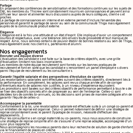
Partage
En proposant des conférences de sensibilisation et des formations continues sur les sujets de
D&I, les membres du Thicrew sont constamment nourris en connaissances et peuvent ainsi
diffuser leur savoir et alimenter leurs discussions auprès de leurs collègues, client·e·s et
proches.
La partage de connaissances en interne et en externe permet d’inclure l’ensemble des
personnes et garantit le partage de savoir au sein de la communauté Thiga mais également
auprès de la communauté produit externe.
Élégance
L'élégance est à la fois une attitude et un état d'esprit. Elle implique d'avoir un comportement
courtois et respectueux, avec une tolérance zéro envers toute grossièreté et tout manque de
respect. Ainsi, nous sommes certains de pouvoir établir de bonnes relations au sein de Thiga,
mais également avec nos client·e·s, partenaires et alumni.
Nos engagements
Recruter une équipe diverse
L'évaluation des candidat·e·s est faite sur la base de critères objectifs, avec une grille
d'évaluation limitant nos biais inconscients.
Les membres de notre équipe recrutement sont formés sur les bonnes pratiques de
recrutement et font en sorte que les candidat·e·s rencontrent un panel d’employé·e·s divers
parmi l’équipe de recrutement ou les consultant·e·s.
Garantir l’égalité salariale et des perspectives d’évolution de carrière
Les revalorisations salariales sont effectuées suivant des critères objectifs, directement liés à
la performance. En complément, les salaires sont revus chaque année afin de corriger
d'éventuels écarts de salaires non justifiés, à un niveau d'expérience équivalent.
Les promotions sont basées sur des critères objectifs de performance permettant à tous·te·s de
se fixer des objectifs concrets afin de progresser au sein de l'entreprise. Celles-ci sont
décidées lors de comités bi-annuels, où les décisions sont prises de manière collégiale afin de
garantir l’équité de celles-ci.
Accompagner la parentalité
Conformément à la loi, une revalorisation salariale est effectuée suite à un congé co-parent et
un entretien de reprise est organisé. Celui-ci permet notamment de définir une stratégie de
reprise conjointement avec le parent (typologie de mission, nécessité d’effectuer des
déplacements…).
Pour les consultant·e·s en congé maternité ou co-parents, nous nous assurons de construire
une stratégie de reprise conjointe afin de s'assurer d'une reprise adaptée, accompagnée d'un
suivi plus rapproché.
Nous accompagnons les nouveaux parents dans leur recherche de solution de garde d’enfant
via le financement de places en crèche.