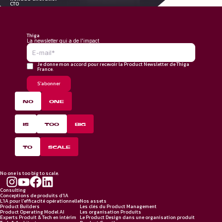
CTO
Thiga
La newsletter qui a de l'impact
Je donne mon accord pour recevoir la Product Newsletter de Thiga
France.
NO
ONE
IS
TOO
BIG
TO
SCALE
No one is too big to scale.
Consulting
Conceptions de produits d'IA
L'IA pour l'efficacité opérationnelle
Nos assets
Product Builders
Les clés du Product Management
Product Operating Model AI
Les organisation Produits
Experts Produit & Tech en intérim
Le Product Design dans une organisation produit