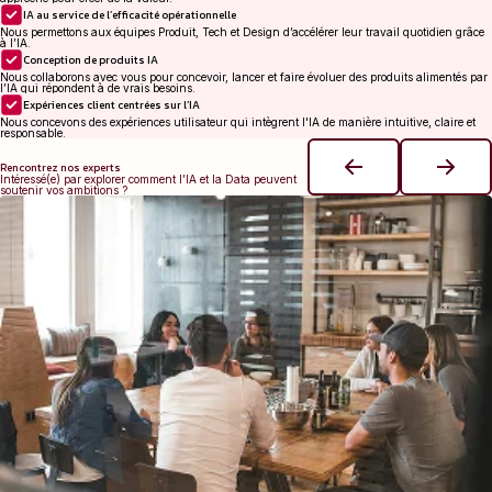
IA au service de l’efficacité opérationnelle
Nous permettons aux équipes Produit, Tech et Design d’accélérer leur travail quotidien grâce
à l’IA.
Conception de produits IA
Nous collaborons avec vous pour concevoir, lancer et faire évoluer des produits alimentés par
l’IA qui répondent à de vrais besoins.
Expériences client centrées sur l’IA
Nous concevons des expériences utilisateur qui intègrent l'IA de manière intuitive, claire et
responsable.
Rencontrez nos experts
Intéressé(e) par explorer comment l’IA et la Data peuvent
soutenir vos ambitions ?