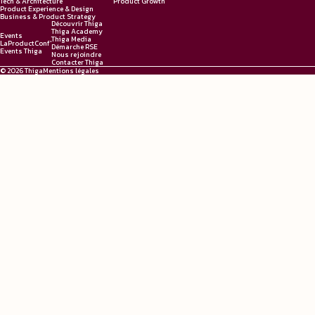
Tech & Architecture
Product Growth
Product Experience & Design
Business & Product Strategy
Découvrir Thiga
Thiga Academy
Events
Thiga Media
LaProductConf'
Démarche RSE
Events Thiga
Nous rejoindre
Contacter Thiga
© 2026 Thiga
Mentions légales