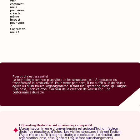
voir
comment
nous
pourrions
créer le
même
impact
pour vous
?
Contactez-
nous !
Pourquoi c'est
essentiel
La technologie avance plus vite que les structures, et l’IA repousse les
frontières de la productivité. Pour rester pertinent, il ne suffit plus de rituels
agiles ou d’un nouvel organigramme. Il faut un Operating Model qui aligne
Business, Tech et Produit autour de la création de valeur et d'une
performance durable.
L'Operating Model devient un avantage compétitif
L’organisation interne d’une entreprise est aujourd’hui un facteur
décisif de réussite ou d’échec. Les vieilles structures freinent l’action,
l’Agile n’a pas suffi à aligner stratégie et exécution. Le résultat, une
organisation lente, désalignée et fragile face aux changements.