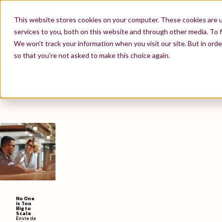
FR
Contactez-nous
Nous rejoindre
This website stores cookies on your computer. These cookies are 
N
Transformation Organisationnelle
S
Construire une organisation à la hauteur de la révolution IA
services to you, both on this website and through other media. To f
Alors que la technologie et l’IA redéfinissent notre façon de travailler et d’innover, les
organisations ont besoin de plus qu’une nouvelle réorg ou de rituels agiles. Elles doivent
engager un véritable changement opératoire. Nous vous aidons à améliorer vos structures
We won't track your information when you visit our site. But in orde
d'équipes, vos pratiques et vos compétences de leadership pour vous permettent de délivrer à
l’échelle et de rester dans la course.
so that you're not asked to make this choice again.
Comment nous intervenons chez nos clients
Découvrez comment nous avons apporté des résultats concrets chez nos clients.
No One
is Too
Big to
Scale
Envie de