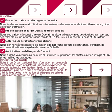
structurel.
prochain défi.
Nos Offres
Évaluation de la maturité organisationnelle
Nous évaluons votre maturité et vous fournissons des recommandations ciblées pour guider
votre transformation.
Mise en place d’un target Operating Model produit
Nous vous aidons à construire un Operating Model AI-ready avec des équipes transverses,
des rôles clairs, un apprentissage rapide et un focus sur l’impact business et utilisateur.
Culture & Leadership transformationnel
Nous donnons à vos leaders les moyens de bâtir une culture de confiance, d’impact, de
responsabilisation et capable de passer à l’échelle.
Accélération du delivery et de l’impact
Nous aidons vos équipes à délivrer plus vite en supprimant les obstacles et en intégrant l’IA
et les meilleures pratiques.
Rencontrez nos experts
Notre tribu Organizational Transformation est composée
de consultants seniors dotés d’une solide expérience en
produit, technologie et leadership du changement. La
plupart ont plus de 12 ans d’expérience dans la conduite
d’initiatives de transformation stratégique au sein de
grandes entreprises et de scale-ups.