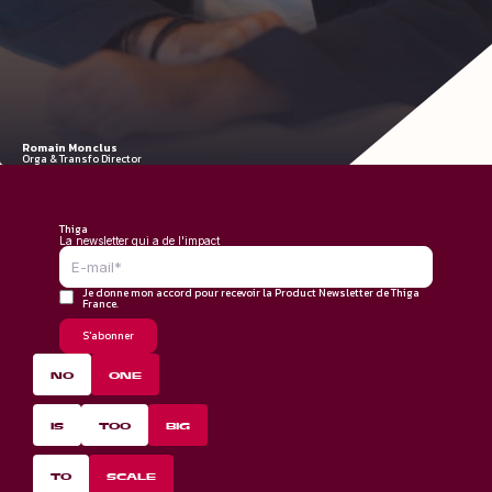
Romain Monclus
Orga & Transfo Director
Thiga
La newsletter qui a de l'impact
Je donne mon accord pour recevoir la Product Newsletter de Thiga
France.
NO
ONE
IS
TOO
BIG
TO
SCALE