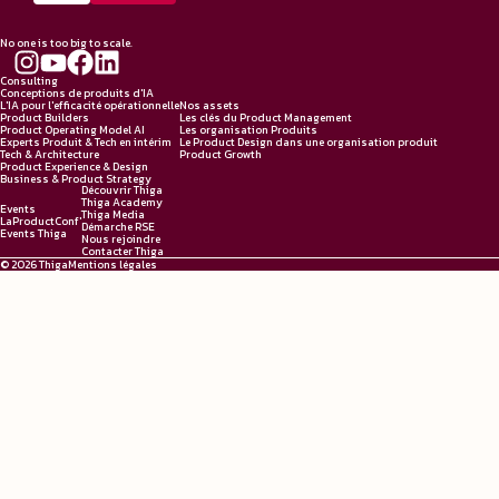
No one is too big to scale.
Consulting
Conceptions de produits d'IA
L'IA pour l'efficacité opérationnelle
Nos assets
Product Builders
Les clés du Product Management
Product Operating Model AI
Les organisation Produits
Experts Produit & Tech en intérim
Le Product Design dans une organisation produit
Tech & Architecture
Product Growth
Product Experience & Design
Business & Product Strategy
Découvrir Thiga
Thiga Academy
Events
Thiga Media
LaProductConf'
Démarche RSE
Events Thiga
Nous rejoindre
Contacter Thiga
© 2026 Thiga
Mentions légales