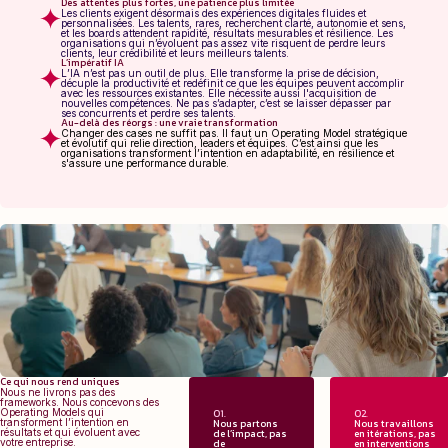
Des attentes plus fortes, une patience plus limitée
Les clients exigent désormais des expériences digitales fluides et
personnalisées. Les talents, rares, recherchent clarté, autonomie et sens,
et les boards attendent rapidité, résultats mesurables et résilience. Les
organisations qui n’évoluent pas assez vite risquent de perdre leurs
clients, leur crédibilité et leurs meilleurs talents.
L’impératif IA
L’IA n’est pas un outil de plus. Elle transforme la prise de décision,
décuple la productivité et redéfinit ce que les équipes peuvent accomplir
avec les ressources existantes. Elle nécessite aussi l'acquisition de
nouvelles compétences. Ne pas s’adapter, c’est se laisser dépasser par
ses concurrents et perdre ses talents.
Au-delà des réorgs : une vraie transformation
Changer des cases ne suffit pas. Il faut un Operating Model stratégique
et évolutif qui relie direction, leaders et équipes. C’est ainsi que les
organisations transforment l’intention en adaptabilité, en résilience et
s'assure une performance durable.
Ce qui nous rend uniques
Nous ne livrons pas des
frameworks. Nous concevons des
Operating Models qui
01.
02.
transforment l’intention en
Nous partons
Nous travaillons
Nous partons
résultats et qui évoluent avec
de l’impact, pas
en itérations, pas
de l’impact, pas
votre entreprise.
de
en interventions