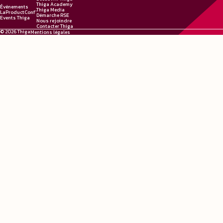
Thiga Academy
Événements
Thiga Media
LaProductConf'
Démarche RSE
Events Thiga
Nous rejoindre
Contacter Thiga
© 2026 Thiga
Mentions légales