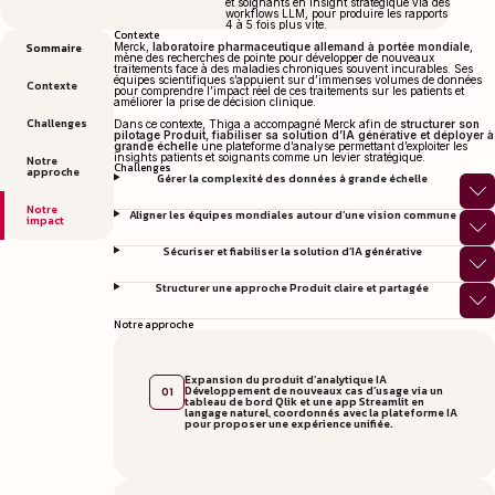
et soignants en insight stratégique via des
workflows LLM, pour produire les rapports
4 à 5 fois plus vite.
Contexte
Sommaire
Merck,
laboratoire pharmaceutique allemand à portée mondiale
,
mène des recherches de pointe pour développer de nouveaux
traitements face à des maladies chroniques souvent incurables. Ses
équipes scientifiques s’appuient sur d’immenses volumes de données
Contexte
pour comprendre l’impact réel de ces traitements sur les patients et
améliorer la prise de décision clinique.
Challenges
Dans ce contexte, Thiga a accompagné Merck afin de
structurer son
pilotage Produit, fiabiliser sa solution d’IA générative et déployer à
grande échelle
une plateforme d’analyse permettant d’exploiter les
insights patients et soignants comme un levier stratégique.
Notre
Challenges
approche
Gérer la complexité des données à grande échelle
Notre
Aligner les équipes mondiales autour d’une vision commune
impact
Sécuriser et fiabiliser la solution d’IA générative
Structurer une approche Produit claire et partagée
Notre approche
Expansion du produit d’analytique IA
Développement de nouveaux cas d’usage via un
01
tableau de bord Qlik et une app Streamlit en
langage naturel, coordonnés avec la plateforme IA
pour proposer une expérience unifiée.