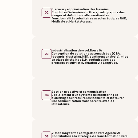
Discovery et priorisation des besoins
Conduite d’interviews métiers, cartographie des
02
usages et définition collaborative des
fonctionnalités prioritaires avec les équipes R&D,
Médicale et Market Access.
Industrialisation de workflows IA
Conception de solutions automatisées (Q&A,
03
résumés, clustering, NER, sentiment analysis), mise
en place de chaînes LLM, optimisation des
prompts et suivi et évaluation via LangFuse.
Gestion proactive et communication
Déploiement d’un système de monitoring et
04
d’alerting pour réduire les incidents et instaurer
une communication transparente avec les
utilisateurs.
Vision long terme et migration vers Agentic AI
Contribution à la stratégie de transformation vers
05