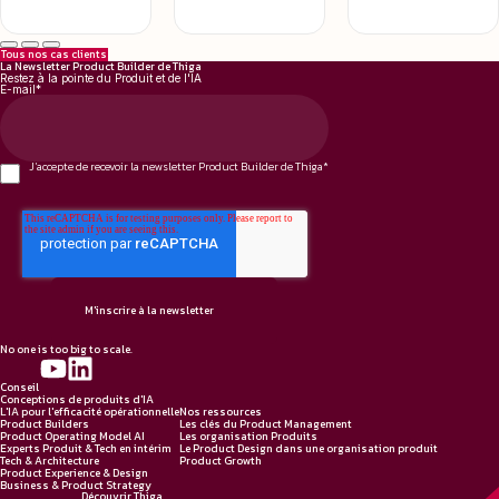
Tous nos cas clients
La Newsletter Product Builder de Thiga
Restez à la pointe du Produit et de l'IA
E-mail
*
J'accepte de recevoir la newsletter Product Builder de Thiga
*
No one is too big to scale.
Conseil
Conceptions de produits d'IA
L'IA pour l'efficacité opérationnelle
Nos ressources
Product Builders
Les clés du Product Management
Product Operating Model AI
Les organisation Produits
Experts Produit & Tech en intérim
Le Product Design dans une organisation produit
Tech & Architecture
Product Growth
Product Experience & Design
Business & Product Strategy
Découvrir Thiga