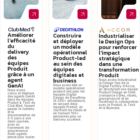
Améliorer
Construire
Industrialiser
l’efficacité
et déployer
le Design Ops
du
un modèle
pour renforcer
delivery
opérationnel
l’impact
des
Product-led
stratégique
équipes
au sein des
dans une
Produit
équipes
transformation
grâce à un
digitales et
Produit
agent
business
Nous avons industrialisé
le Design Ops de la
GenAI
Nous avons bâti un
Digital Factory d'Accor,
modèle opérationnel
en structurant une équipe
Nous avons
product-led pour les
Product Design en forte
conçu et déployé
équipes Digital
croissance (rôles, rituels,
des agents GenAI
Design de Decathlon
gouvernance) et en
dans les équipes
(6 000+ utilisateurs),
fluidifiant la collaboration
Produit & Tech du
en lançant deux
avec le Produit, la Tech
Club Med, faisant
équipes Produit, en
et le Business.
passer le contenu
clarifiant les rituels et
et la
en formant 100+
documentation de
personnes pour un
3–5 jours à une
delivery accéléré.
demi-journée,
avec un
framework de
gouvernance
multi-agents
pensé pour scaler.