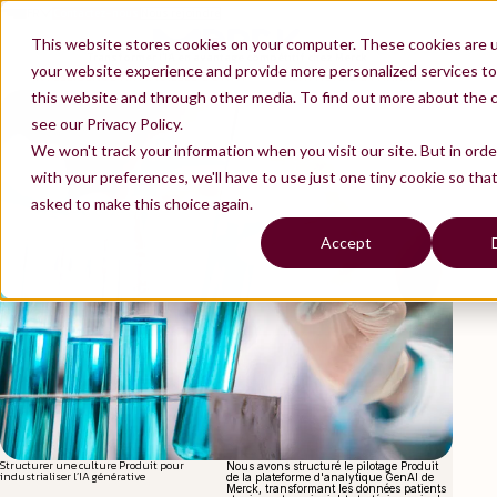
FR
Contactez-nous
Nous rejoindre
EN
This website stores cookies on your computer. These cookies are 
Transformer l’IA en avantage compétitif chez Merck
your website experience and provide more personalized services to
INTELLIGENCE ARTIFICIELLE & DATA
HEATHCARE & PHARMA
this website and through other media. To find out more about the 
see our Privacy Policy.
We won't track your information when you visit our site. But in ord
with your preferences, we'll have to use just one tiny cookie so tha
asked to make this choice again.
Accept
Structurer une culture Produit pour
Nous avons structuré le pilotage Produit
industrialiser l’IA générative
de la plateforme d'analytique GenAI de
Merck, transformant les données patients