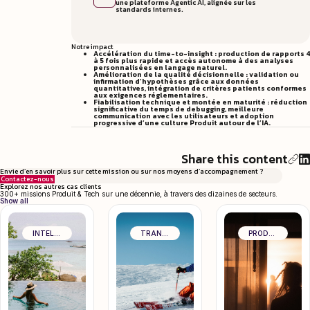
une plateforme Agentic AI, alignée sur les
standards internes.
Notre impact
Accélération du time-to-insight : production de rapports 4
à 5 fois plus rapide et accès autonome à des analyses
personnalisées en langage naturel.
Amélioration de la qualité décisionnelle : validation ou
infirmation d’hypothèses grâce aux données
quantitatives, intégration de critères patients conformes
aux exigences réglementaires.
Fiabilisation technique et montée en maturité : réduction
significative du temps de debugging, meilleure
communication avec les utilisateurs et adoption
progressive d’une culture Produit autour de l’IA.
Share this content
Envie d’en savoir plus sur cette mission ou sur nos moyens d’accompagnement ?
Contactez-nous
Explorez nos autres cas clients
300+ missions Produit & Tech sur une décennie, à travers des dizaines de secteurs.
Show all
INTELLIGENCE ARTIFICIELLE & DATA
TRANSFORMATION ORGANISATIONNELLE
PRODUCT CRAFT & EXCELLENCE OPÉRATIONNELLE