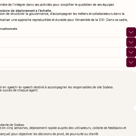
ière de l’intégrer dans ses activités pour simplifier le quotidien de ses équipes
ectoire de déploiement à l’échelle.
ssion de structurer la gouvernance, d’accompagner les métiers et collaborateurs dans la
maliser une approche reproductible et durable pour l’ensemble de la DSI. Dans ce cadre,
ersationnels
ionnel en speech-to-speech destiné à accompagner les responsables de site Sodexo.
 de succès de chaque agent.
istante de Sodexo.
en cinq semaines, déploiement rapide auprès des utilisateurs, collecte de feedbacks et
erçue) pour objectiver les décisions de pivot, de poursuite ou d’arrêt.