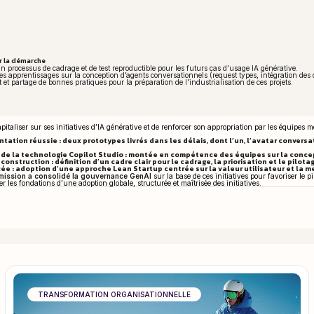
er la démarche
n processus de cadrage et de test reproductible pour les futurs cas d’usage IA générative.
 apprentissages sur la conception d’agents conversationnels (request types, intégration des d
 partage de bonnes pratiques pour la préparation de l'industrialisation de ces projets.
italiser sur ses initiatives d’IA générative et de renforcer son appropriation par les équipes mé
tion réussie : deux prototypes livrés dans les délais, dont l’un, l’avatar conversa
de la technologie Copilot Studio : montée en compétence des équipes sur la concept
nstruction : définition d’un cadre clair pour le cadrage, la priorisation et le pilotag
ée : adoption d’une approche Lean Startup centrée sur la valeur utilisateur et la 
 mission a consolidé la gouvernance GenAI
sur la base de ces initiatives pour favoriser le p
 les fondations d’une adoption globale, structurée et maîtrisée des initiatives.
TRANSFORMATION ORGANISATIONNELLE