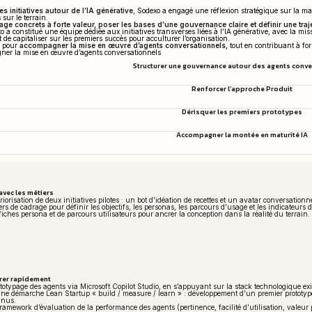
es initiatives autour de l’IA générative
, Sodexo a engagé une réflexion stratégique sur la man
 sur le terrain.
sage concrets à forte valeur, poser les bases d’une gouvernance claire et définir une traj
 a constitué une équipe dédiée aux initiatives transverses liées à l’IA générative, avec la mi
t de capitaliser sur les premiers succès pour acculturer l’organisation.
a pour
accompagner la mise en œuvre d’agents conversationnels,
tout en contribuant à for
ner la mise en œuvre d’agents conversationnels
Structurer une gouvernance autour des agents conv
Renforcer l’approche Produit
Dérisquer les premiers prototypes
Accompagner la montée en maturité IA
avec les métiers
 priorisation de deux initiatives pilotes : un bot d’idéation de recettes et un avatar conversat
ers de cadrage pour définir les objectifs, les personas, les parcours d’usage et les indicateurs
fiches persona et de parcours utilisateurs pour ancrer la conception dans la réalité du terrain.
térer rapidement
totypage des agents via Microsoft Copilot Studio, en s’appuyant sur la stack technologique ex
ne démarche Lean Startup « build / measure / learn » : développement d’un premier prototype 
inus.
framework d’évaluation de la performance des agents (pertinence, facilité d’utilisation, valeur p