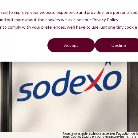
used to improve your website experience and provide more personalized
ind out more about the cookies we use, see our Privacy Policy.
Notre approche pour accélérer le déploiement de la genAI.
INTELLIGENCE ARTIFICIELLE & DATA
CORPORATE SERVICES
r to comply with your preferences, we'll have to use just one tiny cookie
Accept
Decline
Nous avons aidé Sodexo à accélérer l'adoption de l
sous Copilot Studio en build-measure-learn, livran