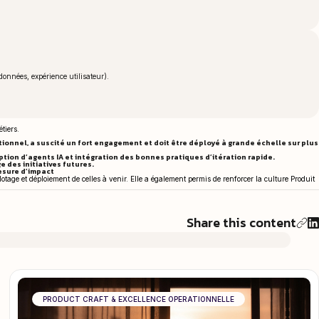
onnées, expérience utilisateur).
tiers.
tionnel, a suscité un fort engagement et doit être déployé à grande échelle sur plus
ion d’agents IA et intégration des bonnes pratiques d’itération rapide.
e des initiatives futures.
mesure d’impact
ilotage et déploiement de celles à venir. Elle a également permis de renforcer la culture Produit
Share this content
PRODUCT CRAFT & EXCELLENCE OPÉRATIONNELLE