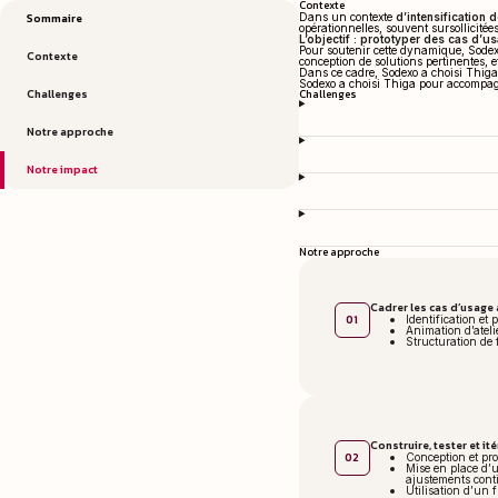
Contexte
Sommaire
Dans un contexte
d’intensification d
opérationnelles, souvent sursollicitées
L’objectif : prototyper des cas d’u
Pour soutenir cette dynamique, Sodexo
Contexte
conception de solutions pertinentes, e
Dans ce cadre, Sodexo a choisi Thig
Sodexo a choisi Thiga pour accompag
Challenges
Challenges
Notre approche
Notre impact
Notre approche
Cadrer les cas d’usage 
01
Identification et
Animation d’ateli
Structuration de 
Construire, tester et i
02
Conception et pro
Mise en place d’u
ajustements cont
Utilisation d’un 