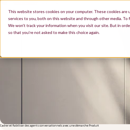
FR
Contactez-nous
Nous rejoindre
EN
This website stores cookies on your computer. These cookies are 
services to you, both on this website and through other media. To f
We won't track your information when you visit our site. But in orde
so that you're not asked to make this choice again.
Cadrer et fiabiliser des agents conversationnels avec une démarche Produit