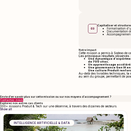
Capitaliser et structur
03
Formalisation d’u
Documentation des
Accompagnement et
Notre impact
Cette mission a permis à Sodexo de cap
Les principaux résultats observés :
Une dynamique d’expérimenta
de 700 sites.
Un apprentissage accéléré 
Une gouvernance Gen IA en co
Une culture Produit renforc
Au-delà des livrables techniques,
la
au sein du groupe, permettant de poser
Envie d’en savoir plus sur cette mission ou sur nos moyens d’accompagnement ?
Contactez-nous
Explorez nos autres cas clients
300+ missions Produit & Tech sur une décennie, à travers des dizaines de secteurs.
Show all
INTELLIGENCE ARTIFICIELLE & DATA