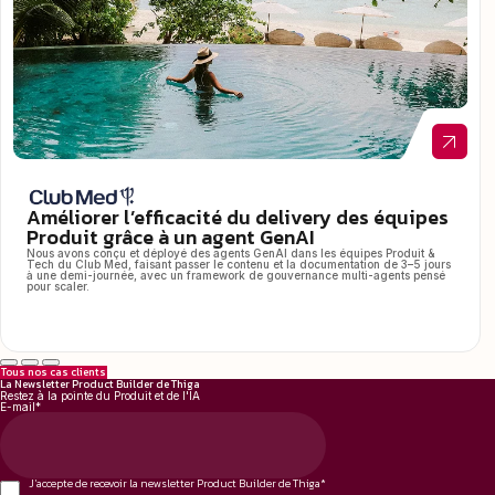
Améliorer l’efficacité du delivery des équipes
Produit grâce à un agent GenAI
Nous avons conçu et déployé des agents GenAI dans les équipes Produit &
Tech du Club Med, faisant passer le contenu et la documentation de 3–5 jours
à une demi-journée, avec un framework de gouvernance multi-agents pensé
pour scaler.
Tous nos cas clients
La Newsletter Product Builder de Thiga
Restez à la pointe du Produit et de l'IA
E-mail
*
J'accepte de recevoir la newsletter Product Builder de Thiga
*