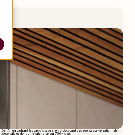
a GenAI, en cadrant les cas d'usage et en prototypant des agents conversationnels
t deux pilotes dont un avatar visé sur 700+ sites.