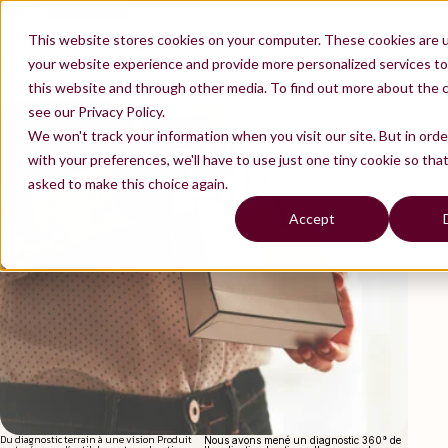
FR
Contactez-nous
Nous rejoindre
EN
This website stores cookies on your computer. These cookies are 
Diagnostic 360° : transformer l’application boutique en levier d’excellence client
your website experience and provide more personalized services to
dans le luxe
this website and through other media. To find out more about the 
PRODUCT CRAFT & EXCELLENCE OPÉRATIONNELLE
LUXURY
see our Privacy Policy.
We won't track your information when you visit our site. But in ord
with your preferences, we'll have to use just one tiny cookie so tha
asked to make this choice again.
Accept
Du diagnostic terrain à une vision Produit
Nous avons mené un diagnostic 360° de