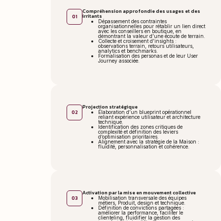
Compréhension approfondie des usages et des
irritants
01
Dépassement des contraintes
organisationnelles pour rétablir un lien direct
avec les conseillers en boutique, en
démontrant la valeur d’une écoute de terrain.
Collecte et croisement d’insights :
observations terrain, retours utilisateurs,
analytics et benchmarks.
Formalisation des personas et de leur User
Journey associée.
Projection stratégique
02
Élaboration d’un blueprint opérationnel
reliant expérience utilisateur et architecture
technique.
Identification des zones critiques de
complexité et définition des leviers
d’optimisation prioritaires.
Alignement avec la stratégie de la Maison :
fluidité, personnalisation et cohérence.
Activation par la mise en mouvement collective
03
Mobilisation transversale des équipes
métiers, Produit, design et technique.
Définition de convictions partagées :
améliorer la performance, faciliter le
clienteling, fluidifier la gestion des