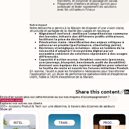
transferts, et simplifier le passage en caisse.
Préparation d’ateliers et design sprints pour
prototyper et tester rapidement les solutions
avec les utilisateurs finaux.
Notre impact
Notre démarche a permis à la Maison de disposer d’une vision claire,
structurée et partagée de la réalité des usages en boutique.
Alignement renforcé : meilleure compréhension commune
des besoins, irritants des différents profils utilisateurs,
facilitant la prise de décision.
Priorisation claire : identification des enjeux critiques à
adresser en premier (performance, clienteling, vente).
Décisions stratégiques éclairées : mise en lumière de la
nécessité d’adapter l’écosystème digital par un
ensemble cohérent de solutions répondant à des usages
différenciés.
Capacité d’action accrue : livrables concrets (personas,
user journeys, blueprint, benchmark, audit de durabilité)
donnant aux équipes des repères tangibles pour orienter
la feuille de route et nourrir les futures initiatives Produit.
En somme, l’audit a posé les fondations nécessaires pour transformer
l'application en un levier de performance opérationnelle et d’expérience
client, fidèle à l’ADN d’excellence de la Maison.
Share this content
Envie d’en savoir plus sur cette mission ou sur nos moyens d’accompagnement ?
Contactez-nous
Explorez nos autres cas clients
300+ missions Produit & Tech sur une décennie, à travers des dizaines de secteurs.
Show all
INTELLIGENCE ARTIFICIELLE & DATA
TRANSFORMATION ORGANISATIONNELLE
PRODUCT CRAFT & EXCELLENCE OPÉRATIONNELLE