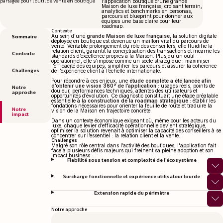
partagée pour l’outil de vente en boutique
l'application boutique d'une grande
Maison de luxe française, croisant terrain,
analytics et benchmarks en personas,
parcours et blueprint pour donner aux
équipes une base claire pour leur
roadmap.
Contexte
Sommaire
Au sein d’une
grande Maison de luxe française
, la solution digitale
déployée en boutique est devenue un maillon vital du parcours de
vente. Véritable prolongement du rôle des conseillers, elle fluidifie la
relation client, garantit la concrétisation des transactions et incarne les
Contexte
standards d’excellence propres à la Maison. Plus qu’un outil
opérationnel, elle s’impose comme un socle stratégique : maximiser
l’efficacité des équipes, simplifier les parcours et assurer la cohérence
Challenges
de l’expérience client à l’échelle internationale.
Pour répondre à ces enjeux, une
étude complète a été lancée afin
d’obtenir une vision 360° de l’application
: usages réels, points de
Notre
douleur, performances techniques, attentes des utilisateurs et
approche
opportunités d’évolution. Ce diagnostic constituait une étape préalable
essentielle à la
construction de la roadmap stratégique
: établir les
fondations nécessaires pour orienter la feuille de route et traduire la
Notre
vision de la Maison en trajectoire concrète.
impact
Dans un contexte économique exigeant où, même pour les acteurs du
luxe, chaque levier d’efficacité opérationnelle devient stratégique,
optimiser la solution revenait à optimiser la capacité des conseillers à se
concentrer sur l’essentiel : la relation client et la vente.
Challenges
Malgré son rôle central dans l’activité des boutiques, l'application fait
face à plusieurs défis majeurs qui freinent sa pleine adoption et son
impact business :
Fiabilité sous tension et complexité de l’écosystème
Surcharge fonctionnelle et expérience utilisateur lourde
Extension rapide du périmètre
Notre approche