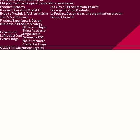
L'IA pour l'efficacité opérationnelle
Nos ressources
Product Builders
Les clés du Product Management
Product Operating Model AI
Les organisation Produits
Experts Produit & Tech en intérim
Le Product Design dans une organisation produit
Tech & Architecture
Product Growth
Product Experience & Design
Business & Product Strategy
Découvrir Thiga
Thiga Academy
Événements
Thiga Media
LaProductConf'
Démarche RSE
Events Thiga
Nous rejoindre
Contacter Thiga
© 2026 Thiga
Mentions légales