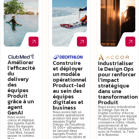
Améliorer
Construire
Industrialiser
l’efficacité
et déployer
le Design Ops
du
un modèle
pour renforcer
delivery
opérationnel
l’impact
des
Product-led
stratégique
équipes
au sein des
dans une
Produit
équipes
transformation
grâce à un
digitales et
Produit
agent
business
Nous avons industrialisé
le Design Ops de la
GenAI
Nous avons bâti un
Digital Factory d'Accor,
modèle opérationnel
en structurant une équipe
Nous avons
product-led pour les
Product Design en forte
conçu et déployé
équipes Digital
croissance (rôles, rituels,
des agents GenAI
Design de Decathlon
gouvernance) et en
dans les équipes
(6 000+ utilisateurs),
fluidifiant la collaboration
Produit & Tech du
en lançant deux
avec le Produit, la Tech
Club Med, faisant
équipes Produit, en
et le Business.
passer le contenu
clarifiant les rituels et
et la