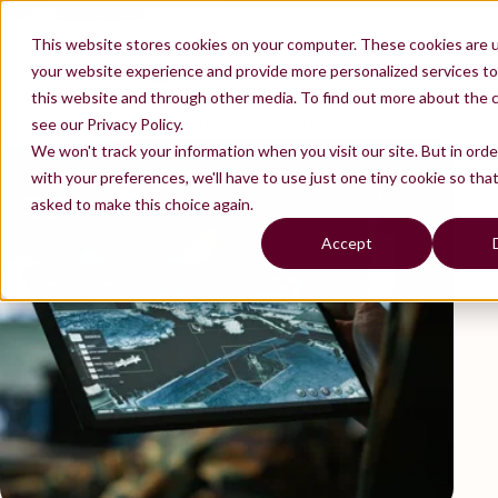
FR
Contactez-nous
Nous rejoindre
EN
This website stores cookies on your computer. These cookies are 
De l’Algorithme à l’Impact Géopolitique : accompagner la transformation Produit
your website experience and provide more personalized services to
d’un leader européen de l’IA Défense
this website and through other media. To find out more about the 
INTELLIGENCE ARTIFICIELLE & DATA
see our Privacy Policy.
INDUSTRY & AUTOMOTIVE & DEFENSE
We won't track your information when you visit our site. But in ord
with your preferences, we'll have to use just one tiny cookie so tha
asked to make this choice again.
Accept