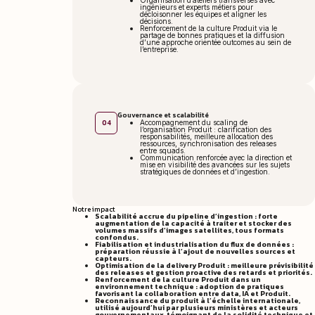
Organisation d’ateliers transverses avec
ingénieurs et experts métiers pour
décloisonner les équipes et aligner les
décisions.
Renforcement de la culture Produit via le
partage de bonnes pratiques et la diffusion
d’une approche orientée outcomes au sein de
l’entreprise.
Gouvernance et scalabilité
04
Accompagnement du scaling de
l’organisation Produit : clarification des
responsabilités, meilleure allocation des
ressources, synchronisation des releases
entre squads.
Communication renforcée avec la direction et
mise en visibilité des avancées sur les sujets
stratégiques de données et d’ingestion.
Notre impact
Scalabilité accrue du pipeline d’ingestion : forte
augmentation de la capacité à traiter et stocker des
volumes massifs d’images satellites, tous formats
confondus.
Fiabilisation et industrialisation du flux de données :
préparation réussie à l’ajout de nouvelles sources et
capteurs.
Optimisation de la delivery Produit : meilleure prévisibilité
des releases et gestion proactive des retards et priorités.
Renforcement de la culture Produit dans un
environnement technique : adoption de pratiques
favorisant la collaboration entre data, IA et Produit.
Reconnaissance du produit à l’échelle internationale,
utilisé aujourd’hui par plusieurs ministères et acteurs
gouvernementaux, témoignant de la solidité technique et