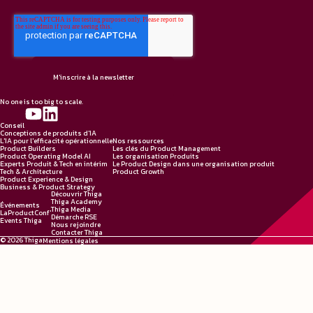
No one is too big to scale.
Conseil
Conceptions de produits d'IA
L'IA pour l'efficacité opérationnelle
Nos ressources
Product Builders
Les clés du Product Management
Product Operating Model AI
Les organisation Produits
Experts Produit & Tech en intérim
Le Product Design dans une organisation produit
Tech & Architecture
Product Growth
Product Experience & Design
Business & Product Strategy
Découvrir Thiga
Thiga Academy
Événements
Thiga Media
LaProductConf'
Démarche RSE
Events Thiga
Nous rejoindre
Contacter Thiga
© 2026 Thiga
Mentions légales