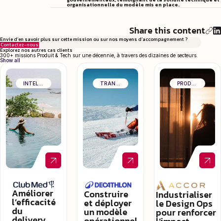
organisationnelle du modèle mis en place.
Share this content
Envie d’en savoir plus sur cette mission ou sur nos moyens d’accompagnement ?
Contactez-nous
Explorez nos autres cas clients
300+ missions Produit & Tech sur une décennie, à travers des dizaines de secteurs.
Show all
INTELLIGENCE ARTIFICIELLE & DATA
TRANSFORMATION ORGANISATIONNELLE
PRODUCT CRAFT & EXCELLENCE OPÉRATIONNELLE
Améliorer
Construire
Industrialiser
l’efficacité
et déployer
le Design Ops
du
un modèle
pour renforcer
delivery
opérationnel