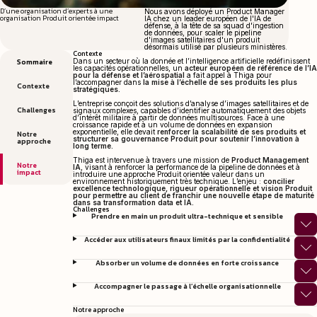
D’une organisation d’experts à une
Nous avons déployé un Product Manager
organisation Produit orientée impact
IA chez un leader européen de l'IA de
défense, à la tête de sa squad d'ingestion
de données, pour scaler le pipeline
d'images satellitaires d'un produit
désormais utilisé par plusieurs ministères.
Contexte
Sommaire
Dans un secteur où la donnée et l’intelligence artificielle redéfinissent
les capacités opérationnelles, un
acteur européen de référence de l’IA
pour la défense et l’aérospatial
a fait appel à Thiga pour
l’accompagner dans
la mise à l’échelle de ses produits les plus
Contexte
stratégiques.
L’entreprise conçoit des solutions d’analyse d’images satellitaires et de
Challenges
signaux complexes, capables d’identifier automatiquement des objets
d’intérêt militaire à partir de données multisources. Face à une
croissance rapide et à un volume de données en expansion
exponentielle, elle devait
renforcer la scalabilité de ses produits et
Notre
structurer sa gouvernance Produit pour soutenir l’innovation à
approche
long terme.
Thiga est intervenue à travers une mission de
Product Management
Notre
IA
, visant à renforcer la performance de la pipeline de données et à
impact
introduire une approche Produit orientée valeur dans un
environnement historiquement très technique. L’enjeu :
concilier
excellence technologique, rigueur opérationnelle et vision Produit
pour permettre au client de franchir une nouvelle étape de maturité
dans sa transformation data et IA.
Challenges
Prendre en main un produit ultra-technique et sensible
Accéder aux utilisateurs finaux limités par la confidentialité
Absorber un volume de données en forte croissance
Accompagner le passage à l’échelle organisationnelle
Notre approche