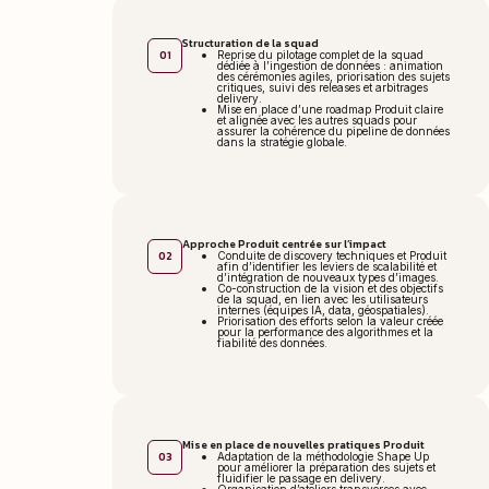
Structuration de la squad
01
Reprise du pilotage complet de la squad
dédiée à l’ingestion de données : animation
des cérémonies agiles, priorisation des sujets
critiques, suivi des releases et arbitrages
delivery.
Mise en place d’une roadmap Produit claire
et alignée avec les autres squads pour
assurer la cohérence du pipeline de données
dans la stratégie globale.
Approche Produit centrée sur l’impact
02
Conduite de discovery techniques et Produit
afin d’identifier les leviers de scalabilité et
d’intégration de nouveaux types d’images.
Co-construction de la vision et des objectifs
de la squad, en lien avec les utilisateurs
internes (équipes IA, data, géospatiales).
Priorisation des efforts selon la valeur créée
pour la performance des algorithmes et la
fiabilité des données.
Mise en place de nouvelles pratiques Produit
03
Adaptation de la méthodologie Shape Up
pour améliorer la préparation des sujets et
fluidifier le passage en delivery.