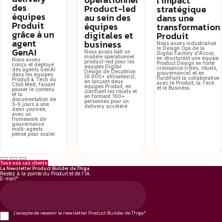
l’impact
des
Product-led
stratégique
équipes
au sein des
dans une
Produit
équipes
transformation
grâce à un
digitales et
Produit
agent
business
Nous avons industrialisé
le Design Ops de la
GenAI
Nous avons bâti un
Digital Factory d'Accor,
modèle opérationnel
en structurant une équipe
Nous avons
product-led pour les
Product Design en forte
conçu et déployé
équipes Digital
croissance (rôles, rituels,
des agents GenAI
Design de Decathlon
gouvernance) et en
dans les équipes
(6 000+ utilisateurs),
fluidifiant la collaboration
Produit & Tech du
en lançant deux
avec le Produit, la Tech
Club Med, faisant
équipes Produit, en
et le Business.
passer le contenu
clarifiant les rituels et
et la
en formant 100+
documentation de
personnes pour un
3–5 jours à une
delivery accéléré.
demi-journée,
avec un
framework de
gouvernance
multi-agents
pensé pour scaler.
Tous nos cas clients
La Newsletter Product Builder de Thiga
Restez à la pointe du Produit et de l'IA
E-mail
*
J'accepte de recevoir la newsletter Product Builder de Thiga
*