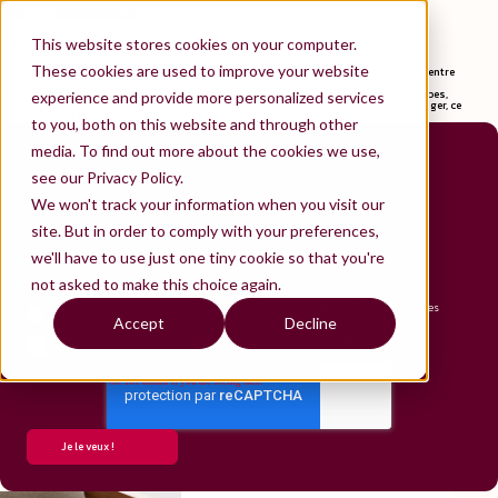
FR
Contactez-nous
Nous rejoindre
ES
FRAMEWORK
This website stores cookies on your computer.
Framework de stratégie Produit
These cookies are used to improve your website
La stratégie Produit est un sujet qui revient systématiquement quand on discute entre
Product Leaders.
Si tu veux mieux communiquer ta stratégie Produit, faire participer tes équipes (tribes,
experience and provide more personalized services
squads…) à la stratégie, et faire le lien entre stratégie et tactique sans micro-manager, ce
framework est fait pour toi !
to you, both on this website and through other
media. To find out more about the cookies we use,
Prénom
*
see our Privacy Policy.
Nom
*
We won't track your information when you visit our
E-mail
*
site. But in order to comply with your preferences,
Numéro de téléphone mobile
*
we'll have to use just one tiny cookie so that you're
Poste
*
not asked to make this choice again.
Entreprise
*
J'accepte de communiquer mes coordonnées pour recevoir le framework et les
actualités de Thiga
*
Accept
Decline
J'en profite pour m'inscrire à la newsletter Product de Thiga