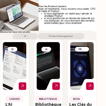
Pour les Product Leaders
Avec ce framework, nous voulons vous aider, CPO
et Head of Product :
à vous approprier un cadre pour penser la
stratégie Produit
à vous positionner en termes de maturité sur
vos pratiques, en vous donnant des conseils
actionnables pour vous améliorer
Découvrez tous nos assets
IA
Product Management
IA
IA
PRODUCT MANAGEMENT
CANVAS
BIBLIOTHÈQUE
BOOK
L'AI
Bibliothèque
Les Clés du