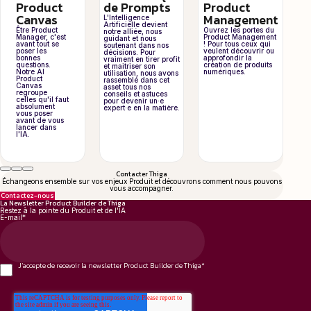
Product
de Prompts
Product
Canvas
Management
L'Intelligence
Artificielle devient
Être Product
Ouvrez les portes du
notre alliée, nous
Manager, c'est
Product Management
guidant et nous
avant tout se
! Pour tous ceux qui
soutenant dans nos
poser les
veulent découvrir ou
décisions. Pour
bonnes
approfondir la
vraiment en tirer profit
questions.
création de produits
et maitriser son
Notre AI
numériques.
utilisation, nous avons
Product
rassemblé dans cet
Canvas
asset tous nos
regroupe
conseils et astuces
celles qu'il faut
pour devenir un·e
absolument
expert·e en la matière.
vous poser
avant de vous
lancer dans
l'IA.
Contacter Thiga
Échangeons ensemble sur vos enjeux Produit et découvrons comment nous pouvons
vous accompagner.
Contactez-nous
La Newsletter Product Builder de Thiga
Restez à la pointe du Produit et de l'IA
E-mail
*
J'accepte de recevoir la newsletter Product Builder de Thiga
*