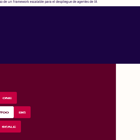
o de un framework escalable para el despliegue de agentes de IA
ONE
TOO
BIG
SCALE