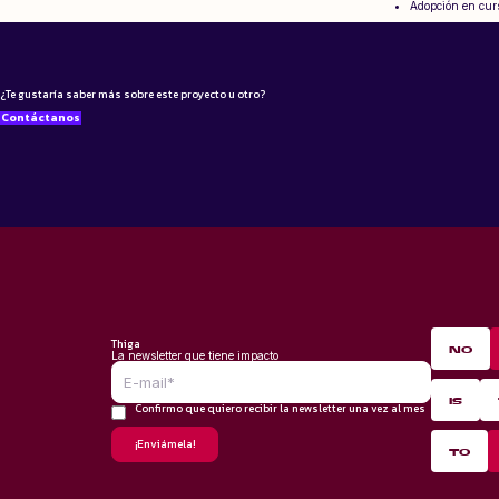
Adopción en curs
¿Te gustaría saber más sobre este proyecto u otro?
Contáctanos
Thiga
NO
La newsletter que tiene impacto
IS
Confirmo que quiero recibir la newsletter una vez al mes
*
TO