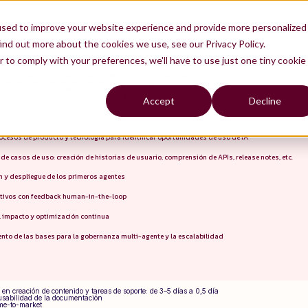
used to improve your website experience and provide more personalized
a
ind out more about the cookies we use, see our Privacy Policy.
el rendimiento operativo de sus equipos internos mediante la implementación de agentes de IA. 
r to comply with your preferences, we'll have to use just one tiny cookie
potenciador, no un sustituto
, de la capacidad humana a lo largo de toda la cadena de entre
asos de uso más valiosos y replicables en toda la organización
itectura de agentes compatible con la tecnología y los entornos de Club Med
 equipos de producto en un proceso de co-construcción y adopción
r las mejoras de eficiencia asociadas al uso de agentes de IA
Accept
Decline
cesos de producto y tecnología para identificar oportunidades de uso de IA
 de casos de uso: creación de historias de usuario, comprensión de APIs, release notes, etc.
n y despliegue de los primeros agentes
rativos con feedback human-in-the-loop
l impacto y optimización continua
nto de las bases para la gobernanza multi-agente y la escalabilidad
 en creación de contenido y tareas de soporte: de 3–5 días a 0,5 día
usabilidad de la documentación
ime-to-market