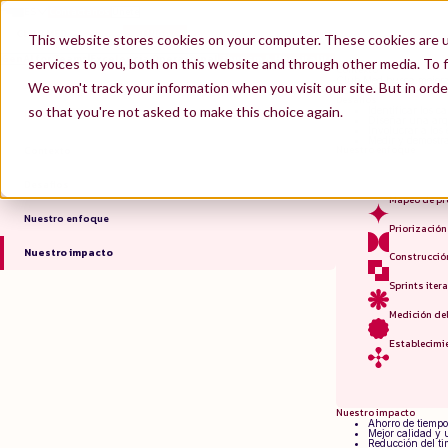
ES
Contáctanos
Únete
EN
FR
CLUB MED
&
THIGA
This website stores cookies on your computer. These cookies are 
Mejorar la eficiencia de entrega de los equipos de producto mediante un agente de IA generativ
GenAI for Teams
Excelencia Operacional
Tourism & Hospitality
services to you, both on this website and through other media. To f
Contexto
Club Med busca mejorar 
We won't track your information when you visit our site. But in orde
pueda actuar como
un 
Desafíos
so that you're not asked to make this choice again.
Identificar los c
Índice
Diseñar una arqu
Involucrar a los
Medir y demostra
Nuestro enfoque
Contexto
Desafíos
Mapeo de pro
Nuestro enfoque
Priorización
Nuestro impacto
Construcció
Sprints ite
Medición de
Establecimie
Nuestro impacto
Ahorro de tiempo
Mejor calidad y 
Reducción del t