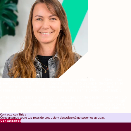
Consultora de Thiga durante los últimos cinco años, Floriane Sirven fue
Head of Product en Chanel, donde desempeñó un papel decisivo en el
establecimiento de la gobernanza del producto y la supervisión de la
definición del roadmap, con un fuerte énfasis en la gestión del cambio.
Antes de eso, trabajó para SNCF y Se Loger, donde gestionó todo el ciclo
de vida del producto, desde la visión hasta la entrega, en un entorno ágil
con iteraciones continuas. Deseosa de transmitir su experiencia sobre el
terreno, Floriane es ahora formadora sénior en Thiga Academy y elabora
programas de formación sobre productos en L'Oréal.
Contacta con Thiga
Conversemos sobre tus retos de producto y descubre cómo podemos ayudar.
Contáctanos