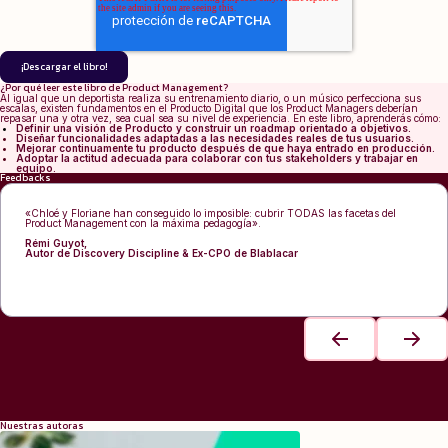
¿Por qué leer este libro de Product Management?
Al igual que un deportista realiza su entrenamiento diario, o un músico perfecciona sus
escalas, existen fundamentos en el Producto Digital que los Product Managers deberían
repasar una y otra vez, sea cual sea su nivel de experiencia. En este libro, aprenderás cómo:
Definir una visión de Producto y construir un roadmap orientado a objetivos.
Diseñar funcionalidades adaptadas a las necesidades reales de tus usuarios.
Mejorar continuamente tu producto después de que haya entrado en producción.
Adoptar la actitud adecuada para colaborar con tus stakeholders y trabajar en
equipo.
Feedbacks
«Chloé y Floriane han conseguido lo imposible: cubrir TODAS las facetas del
Product Management con la máxima pedagogía».
Rémi Guyot,
Autor de Discovery Discipline & Ex-CPO de Blablacar
Nuestras autoras