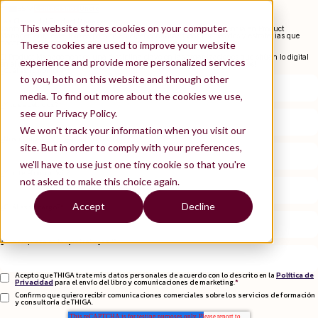
ES
Contáctanos
Únete
FR
Las Claves del Product Management
This website stores cookies on your computer.
Tanto si estás iniciándote como si ya cuentas con una sólida experiencia en Product
Management, ¡este libro es para ti! En él, encontrarás todos los métodos y estrategias que
hacen que un producto digital sea un éxito.
These cookies are used to improve your website
El Product Management es una disciplina clave en las organizaciones que sitúan lo digital
experience and provide more personalized services
en el centro de su estrategia, ¡y nosotros estamos aquí para darte las claves!
¿Cuál es tu nombre?
*
to you, both on this website and through other
media. To find out more about the cookies we use,
¿Y tus apellidos?
*
see our Privacy Policy.
We won't track your information when you visit our
¿Nos compartes tu e-mail profesional?
*
site. But in order to comply with your preferences,
we'll have to use just one tiny cookie so that you're
¿Y tu teléfono móvil?
not asked to make this choice again.
Accept
Decline
¿Cuál es tu cargo?
*
¿Y la empresa en la que trabajas?
*
Acepto que THIGA trate mis datos personales de acuerdo con lo descrito en la
Política de
Privacidad
para el envío del libro y comunicaciones de marketing.
*
Confirmo que quiero recibir comunicaciones comerciales sobre los servicios de formación
y consultoría de THIGA.