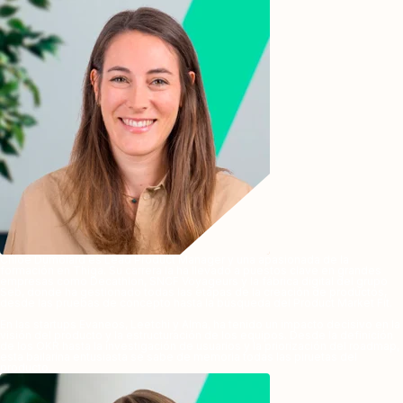
Chloé Dumolard es Lead Product Manager y una apasionada de la
formación en Thiga. Su carrera la ha llevado a puestos clave en grandes
empresas como Decathlon, SNCF Voyageurs y la fábrica digital del grupo
Seb, donde ha gestionado todas las etapas de la creación de productos,
desde las pruebas de concepto hasta la búsqueda del Product Market Fit.
En las startups Evaneos, Leetchi y Alma, ha tenido un impacto decisivo en la
visión del producto y la estructuración de los equipos. Desde la definición
de los OKR hasta la investigación de usuarios y la priorización del roadmap,
esta bailarina entusiasta se sabe de memoria todas las piruetas del
producto.