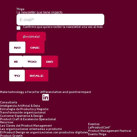
Thiga
La newsletter que tiene impacto
Confirmo que quiero recibir la newsletter una vez al mes
*
NO
ONE
IS
TOO
BIG
TO
SCALE
Make technology a force for differenciation and positive impact
Consultoría
Inteligencia Artificial & Data
Estrategia de Producto y Negocio
Transformación organizacional
Customer Experience & Design
Product Craft & Excelencia Operacional
Recursos
Eventos
Las Claves del Product Management
LaProductConf'
Las organizaciones orientadas a producto
Product Management Festival
El Product Design en organizaciones con productos digitales
Events Thiga
Product Growth