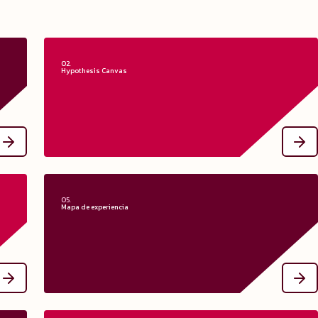
02.
Hypothesis Canvas
ño?
¿Qué es Hypothesis Canvas?
rco
 al
Es una herramienta complementaria del Lean UX Canvas. Permite
es.
mantener una conversación objetiva con los equipos y partes
interesadas sobre los supuestos en los que deben o no
 su
centrarse durante las fases de Discovery.
to.
05.
Mapa de experiencia
ía?
¿Qué es un mapa de experiencia?
que
 de
Visualiza la experiencia global de un usuario medio que quiere
ión
alcanzar un objetivo. No se aplica a una empresa o producto
rte
específico. Arroja luz sobre los comportamientos describiendo
 de
los acontecimientos de forma cronológica.
es.