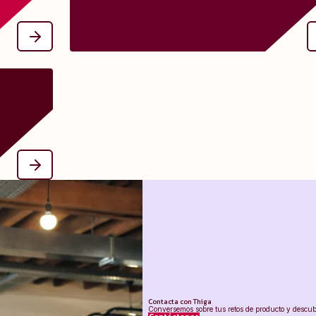
naturalmente incómodo y suele generar tensiones, sobre todo
 saber más
las críticas no están bien estructuradas en la organizaci
.
User Test?
os finales
jetivo de:
teracción.
 interfaz.
Contacta con Thiga
Conversemos sobre tus retos de producto y descu