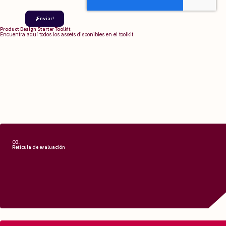
Product Design Starter Toolkit
Encuentra aquí todos los assets disponibles en el toolkit.
03.
Retícula de evaluación
¿Qué es una retícula de 
La evaluación en detalle de la usabilidad o la experiencia de usuario de una inter
un conjunto de heurísticas o criterios predefinidos por el experto que la va 
El objetivo es eliminar los problemas obvios o recurrentes antes de las 