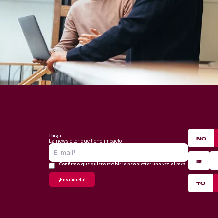
Thiga
NO
La newsletter que tiene impacto
IS
Confirmo que quiero recibir la newsletter una vez al mes
*
TO