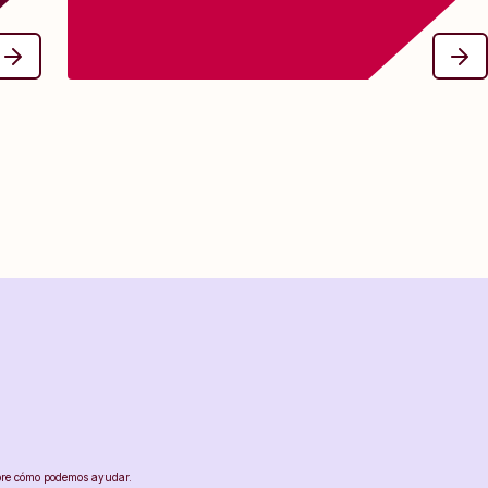
 si
(o reorganizar) la estructura de un sitio web o una aplicación.
ón.
bre cómo podemos ayudar.