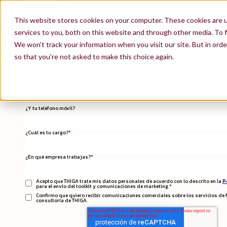
ES
Contáctanos
Únete
EN
Product Design Starter Toolkit
FR
This website stores cookies on your computer. These cookies are 
¿Te abruma la cantidad de talleres y herramientas disponibles que no sabes cuál utilizar en t
No te preocupes, hemos hecho el trabajo por ti: reunir en un kit las
15 plantillas que nuestr
services to you, both on this website and through other media. To f
¿Cuál es tu nombre?
*
We won't track your information when you visit our site. But in orde
so that you're not asked to make this choice again.
¿Y tu apellido?
*
¿Cuál es tu e-mail de empresa?
*
¿Y tu teléfono móvil?
¿Cuál es tu cargo?
*
¿En qué empresa trabajas?
*
Acepto que THIGA trate mis datos personales de acuerdo con lo descrito en la
P
para el envío del toolkit y comunicaciones de marketing.
*
Confirmo que quiero recibir comunicaciones comerciales sobre los servicios de
consultoría de THIGA.