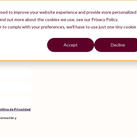
used to improve your website experience and provide more personalized
u día a día?
os Product Designers
utilizan a diario en sus misiones, ¡preparadas para que las uses!
ind out more about the cookies we use, see our Privacy Policy.
r to comply with your preferences, we'll have to use just one tiny cookie
Accept
Decline
olítica de Privacidad
 formación y