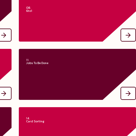
08.
6to1
ea?
¿Qué es 6to1?
 de
Método de ideación que nos ayuda a generar ideas. El objetivo
ene
de este taller es de generar, desarrollar, afinar y seleccionar las
tes
ideas.
ión
11.
Jobs To Be Done
¿Qué son los Jobs To Be Done?
OT?
Explica las razones por las que un usuario elige un producto en
ipo
lugar de otro. Para ello, nos invita a pensar en el desempeño
 de
(tareas) que el producto realizará para el usuario.
las
tar
Aprende más sobre los Jobs To be Done
ón.
.
14.
Card Sorting
cs?
¿Qué es Card Sorting?
 La
Es una técnica utilizada con frecuencia en la arquitectura de
del
información para entender cómo los usuarios organizan
 es
mentalmente la información. Es especialmente útil para organizar