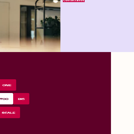
Contáctanos
ONE
TOO
BIG
SCALE