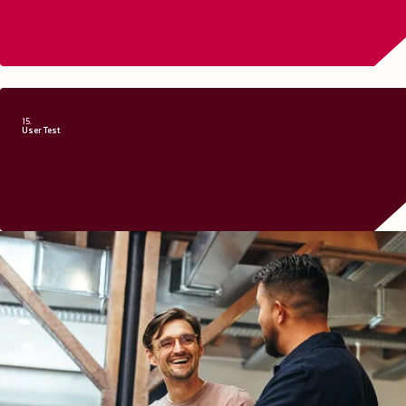
Click aquí para
15.
User Test
¿Qué es 
La prueba de usuario se trata de la evaluación de conceptos, maquetas o product
en una situación con el ob
- Estudiar el comportamiento del usuario durante la in
- Detectar problemas de usabilidad de la