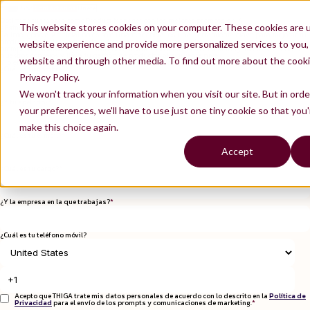
ES
Contáctanos
Únete
FR
Optimiza tu trabajo como Product Manager con los mejores prompts de IA
This website stores cookies on your computer. These cookies are 
¿Estás aprovechando todo el potencial de la IA?
La Inteligencia Artificial no es solo una tendencia: es una herramienta clave para mejorar tu
productividad. Para ayudarte a dominarla, hemos preparado una colección de los mejores
website experience and provide more personalized services to you,
prompts de ChatGPT y otras IAs generativas aplicados al Product Management. Aprende de
nuestros consejos y lleva tu gestión de productos al siguiente nivel.
website and through other media. To find out more about the cooki
Y bien, ¿te animas a profundizar en el mundo de la IA?
¿Cuál es tu nombre?
*
Privacy Policy.
We won't track your information when you visit our site. But in ord
¿Y tu apellido?
*
your preferences, we'll have to use just one tiny cookie so that you
make this choice again.
¿Cuál es tu e-mail?
*
Accept
¿Cuál es tu cargo?
*
¿Y la empresa en la que trabajas?
*
¿Cuál es tu teléfono móvil?
Acepto que THIGA trate mis datos personales de acuerdo con lo descrito en la
Política de
Privacidad
para el envío de los prompts y comunicaciones de marketing.
*