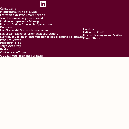
Consultoría
Inteligencia Artificial & Data
Estrategia de Producto y Negocio
Transformación organizacional
Customer Experience & Design
Product Craft & Excelencia Operacional
Recursos
Eventos
Las Claves del Product Management
LaProductConf'
Las organizaciones orientadas a producto
Product Management Festival
El Product Design en organizaciones con productos digitales
Events Thiga
Product Growth
Descubrir Thiga
Thiga Academy
Únete
Contacta con Thiga
© 2026 Thiga
Menciones Legales