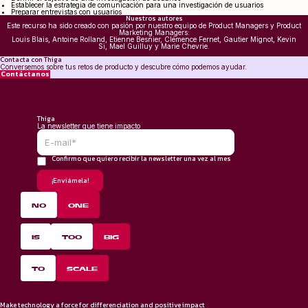
Establecer la estrategia de comunicación para una investigación de usuarios
Preparar entrevistas con usuarios
Nuestros autores
Este recurso ha sido creado con pasión por nuestro equipo de Product Managers y Product
Marketing Managers:
Louis Blais, Antoine Rolland, Etienne Besnier, Clémence Fernet, Gautier Mignot, Kevin
Si, Mael Guilluy y Marie Chevrie.
Contacta con Thiga
Conversemos sobre tus retos de producto y descubre cómo podemos ayudar.
Contáctanos
Thiga
La newsletter que tiene impacto
Confirmo que quiero recibir la newsletter una vez al mes
*
NO
ONE
IS
TOO
BIG
TO
SCALE
Make technology a force for differenciation and positive impact