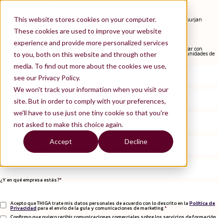
Contáctanos
Únete
Guía de entrevistas para Product Designer
This website stores cookies on your computer.
Has decidido buscar tu próximo trabajo como Product Designer y es natural que surjan
muchas preguntas: ¿Por dónde empiezo? ¿Qué posiciones priorizar? ¿Cómo debo
prepararme? ¿Qué esperar del caso práctico? ¿Me he preparado lo suficiente?
These cookies are used to improve your website
¡Que no cunda el pánico! Tenemos la solución condensada en esta guía.
experience and provide more personalized services
Accede
a consejos prácticos y recomendaciones de nuestros expertos para enfrentar con
to you, both on this website and through other
confianza cada etapa de tus entrevistas en Product Design y potenciar tus oportunidades de
éxito.
¿Cuál es tu nombre?
*
media. To find out more about the cookies we use,
see our Privacy Policy.
¿Y tu apellido?
*
We won't track your information when you visit our
site. But in order to comply with your preferences,
¿A qué e-mail quieres recibir la guía?
*
we'll have to use just one tiny cookie so that you're
not asked to make this choice again.
¿Y tu teléfono móvil?
Accept
Decline
¿Cuál es tu cargo?
*
¿Y en qué empresa estás?
*
Acepto que THIGA trate mis datos personales de acuerdo con lo descrito en la
Política de
Privacidad
para el envío de la guía y comunicaciones de marketing.
*
Confirmo que quiero recibir comunicaciones comerciales sobre los servicios de formación