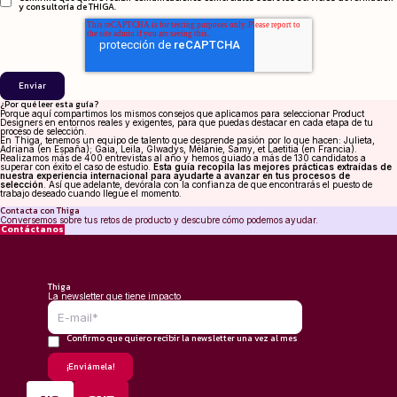
y consultoría de THIGA.
¿Por qué leer esta guía?
Porque aquí compartimos los mismos consejos que aplicamos para seleccionar Product
Designers en entornos reales y exigentes, para que puedas destacar en cada etapa de tu
proceso de selección.
En Thiga, tenemos un equipo de talento que desprende pasión por lo que hacen: Julieta,
Adriana (en España); Gaia, Leila, Glwadys, Mélanie, Samy, et Laetitia (en Francia).
Realizamos más de 400 entrevistas al año y hemos guiado a más de 130 candidatos a
superar con éxito el caso de estudio.
Esta guía recopila las mejores prácticas extraídas de
nuestra experiencia internacional para ayudarte a avanzar en tus procesos de
selección
. Así que adelante, devórala con la confianza de que encontrarás el puesto de
trabajo deseado cuando llegue el momento.
Contacta con Thiga
Conversemos sobre tus retos de producto y descubre cómo podemos ayudar.
Contáctanos
Thiga
La newsletter que tiene impacto
Confirmo que quiero recibir la newsletter una vez al mes
*