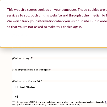
ES
Contáctanos
Únete
EN
Una herramienta para lanzar con éxito tus funcionalidades de IA
FR
This website stores cookies on your computer. These cookies are 
¡Deja de improvisar con la IA!
Las pruebas de soluciones de inteligencia artificial generativa, predictiva o agéntica se
services to you, both on this website and through other media. To f
proyectos se quedan atrapados en la fase de experimentación o llegan a producción sin haber
Ser
product manager
consiste, ante todo, en plantearse las preguntas adecuadas. Nuestro
A
We won't track your information when you visit our site. But in orde
¿Estás listo para poner en marcha
proyectos de IA de gran impacto
?
¿Cuál es tu nombre?
*
so that you're not asked to make this choice again.
¿Y tu apellido?
*
¿Cuál es tu e-mail?
*
¿Cuál es tu cargo?
*
¿Y la empresa en la que trabajas?
*
¿Cuál es tu teléfono móvil?
Acepto que THIGA trate mis datos personales de acuerdo con lo descrito en la
P
para el envío del canvas y comunicaciones de marketing.
*