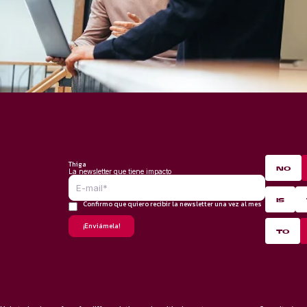
Thiga
NO
La newsletter que tiene impacto
IS
Confirmo que quiero recibir la newsletter una vez al mes
*
TO