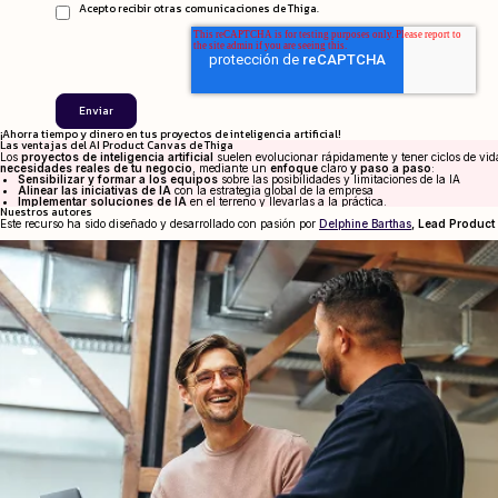
Acepto recibir otras comunicaciones de Thiga.
¡Ahorra tiempo y dinero en tus proyectos de inteligencia artificial!
Las ventajas del AI Product Canvas de Thiga
Los
proyectos de inteligencia artificial
suelen evolucionar rápidamente y tener ciclos de vid
necesidades reales de tu negocio
,
mediante un
enfoque
claro
y paso a paso
:
Sensibilizar y formar a los equipos
sobre las posibilidades y limitaciones de la IA
Alinear las iniciativas de IA
con la estrategia global de la empresa
Implementar soluciones de IA
en el terreno y llevarlas a la práctica.
Nuestros autores
Este recurso ha sido diseñado y desarrollado con pasión por
Delphine Barthas
, Lead Product