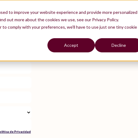
used to improve your website experience and provide more personalized
 multiplican en las empresas.
El verdadero cuello de botella ya no está en lanzar un piloto,
ind out more about the cookies we use, see our Privacy Policy.
 resuelto las preguntas que de verdad importan.
I Product Canvas
recopila aquellas que es imprescindible que te plantees antes de lanzarte a
r to comply with your preferences, we'll have to use just one tiny cookie
Accept
Decline
olítica de Privacidad