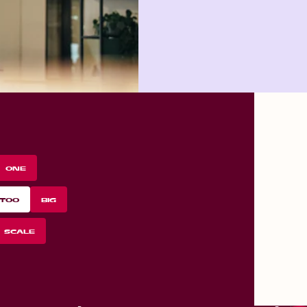
ONE
TOO
BIG
SCALE